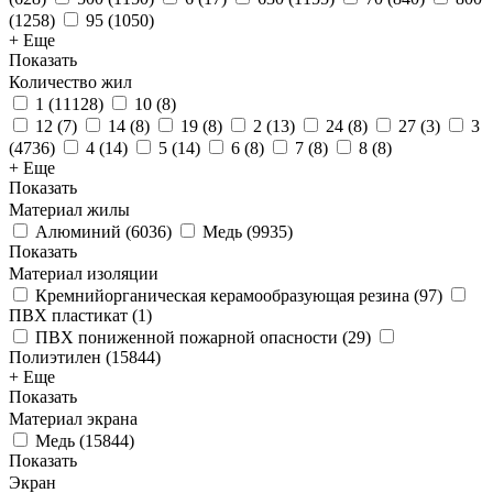
(
1258
)
95
(
1050
)
+ Еще
Показать
Количество жил
1
(
11128
)
10
(
8
)
12
(
7
)
14
(
8
)
19
(
8
)
2
(
13
)
24
(
8
)
27
(
3
)
3
(
4736
)
4
(
14
)
5
(
14
)
6
(
8
)
7
(
8
)
8
(
8
)
+ Еще
Показать
Материал жилы
Алюминий
(
6036
)
Медь
(
9935
)
Показать
Материал изоляции
Кремнийорганическая керамообразующая резина
(
97
)
ПВХ пластикат
(
1
)
ПВХ пониженной пожарной опасности
(
29
)
Полиэтилен
(
15844
)
+ Еще
Показать
Материал экрана
Медь
(
15844
)
Показать
Экран