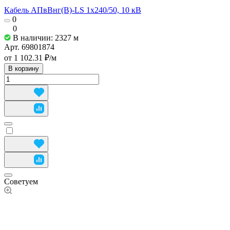
Кабель АПвВнг(В)-LS 1х240/50, 10 кВ
0
0
В наличии: 2327
м
Арт.
69801874
от 1 102.31 ₽/
м
В корзину
Советуем