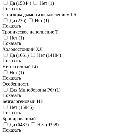
Да
(
15844
)
Нет
(
1
)
Показать
С низким дымо-газовыделением LS
Да
(
236
)
Нет
(
1
)
Показать
Тропическое исполнение Т
Нет
(
1
)
Показать
Холодостойкий ХЛ
Да
(
1661
)
Нет
(
14184
)
Показать
Нетоксичный Ltx
Нет
(
1
)
Показать
Особенности
Для Минобороны РФ
(
1
)
Показать
Безгалогеновый HF
Нет
(
15845
)
Показать
Бронированный
Да
(
6487
)
Нет
(
9358
)
Показать