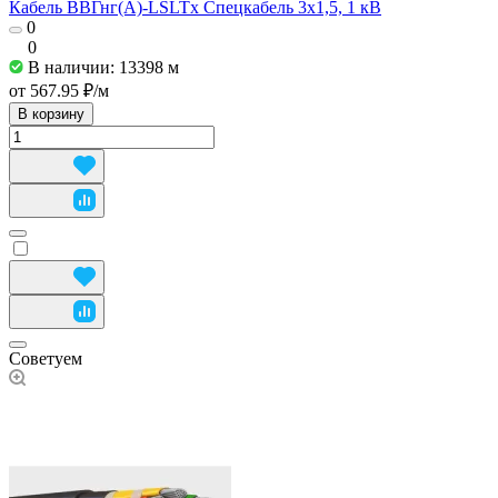
Кабель ВВГнг(А)-LSLTx Спецкабель 3x1,5, 1 кВ
0
0
В наличии: 13398
м
от 567.95 ₽/
м
В корзину
Советуем