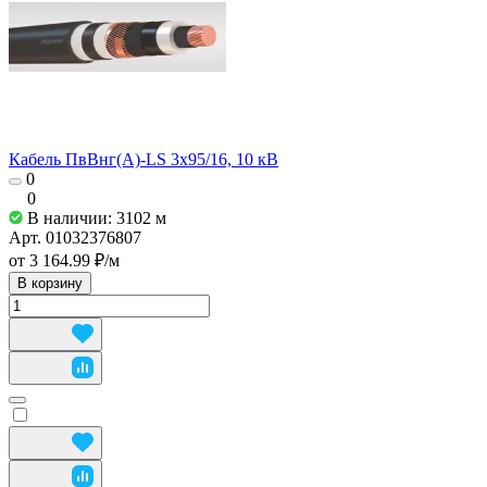
Кабель ПвВнг(А)-LS 3х95/16, 10 кВ
0
0
В наличии: 3102
м
Арт.
01032376807
от 3 164.99 ₽/
м
В корзину