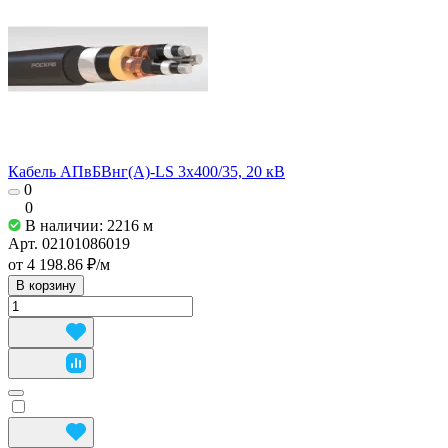
Кабель АПвБВнг(А)-LS 3х400/35, 20 кВ
0
0
В наличии: 2216
м
Арт.
02101086019
от 4 198.86 ₽/
м
В корзину