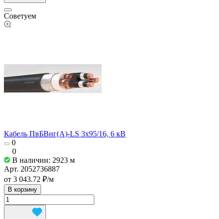
Советуем
Кабель ПвБВнг(А)-LS 3х95/16, 6 кВ
0
0
В наличии: 2923
м
Арт.
2052736887
от 3 043.72 ₽/
м
В корзину