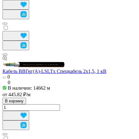
Кабель ВВГнг(А)-LSLTx Спецкабель 2x1,5, 1 кВ
0
0
В наличии: 14662
м
от 445.82 ₽/
м
В корзину