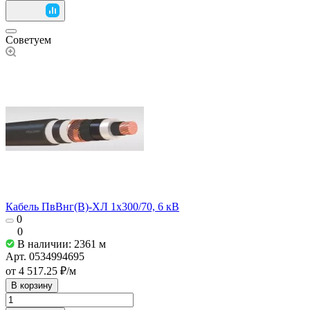
Советуем
Кабель ПвВнг(В)-ХЛ 1х300/70, 6 кВ
0
0
В наличии: 2361
м
Арт.
0534994695
от 4 517.25 ₽/
м
В корзину