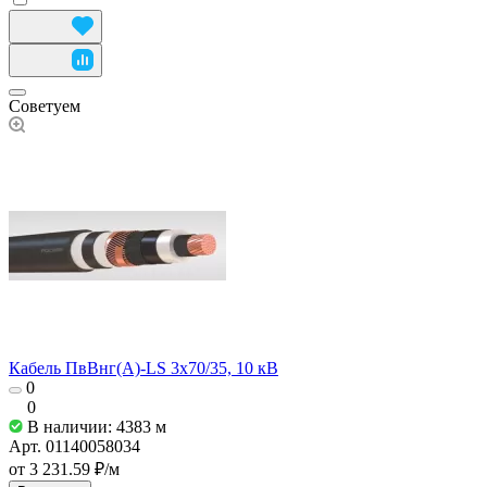
Советуем
Кабель ПвВнг(А)-LS 3х70/35, 10 кВ
0
0
В наличии: 4383
м
Арт.
01140058034
от 3 231.59 ₽/
м