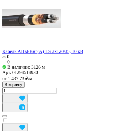
Кабель АПвБВнг(А)-LS 3х120/35, 10 кВ
0
0
В наличии: 3126
м
Арт.
01294514930
от 1 437.73 ₽/
м
В корзину