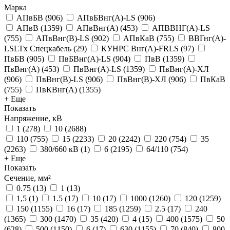
Марка
АПвБВ
(
906
)
АПвБВнг(А)-LS
(
906
)
АПвВ
(
1359
)
АПвВнг(А)
(
453
)
АПВВНГ(А)-LS
(
755
)
АПвВнг(В)-LS
(
902
)
АПвКаВ
(
755
)
ВВГнг(А)-
LSLTx Спецкабель
(
29
)
КУНРС Внг(А)-FRLS
(
97
)
ПвБВ
(
905
)
ПвБВнг(А)-LS
(
904
)
ПвВ
(
1359
)
ПвВнг(А)
(
453
)
ПвВнг(А)-LS
(
1359
)
ПвВнг(А)-ХЛ
(
906
)
ПвВнг(В)-LS
(
906
)
ПвВнг(В)-ХЛ
(
906
)
ПвКаВ
(
755
)
ПвКВнг(А)
(
1355
)
+ Еще
Показать
Напряжение, кВ
1
(
278
)
10
(
2688
)
110
(
755
)
15
(
2233
)
20
(
2242
)
220
(
754
)
35
(
2263
)
380/660 кВ
(
1
)
6
(
2195
)
64/110
(
754
)
+ Еще
Показать
Сечение, мм²
0.75
(
13
)
1
(
13
)
1,5
(
1
)
1.5
(
17
)
10
(
17
)
1000
(
1260
)
120
(
1259
)
150
(
1155
)
16
(
17
)
185
(
1259
)
2.5
(
17
)
240
(
1365
)
300
(
1470
)
35
(
420
)
4
(
15
)
400
(
1575
)
50
(
628
)
500
(
1150
)
6
(
17
)
630
(
1155
)
70
(
840
)
800