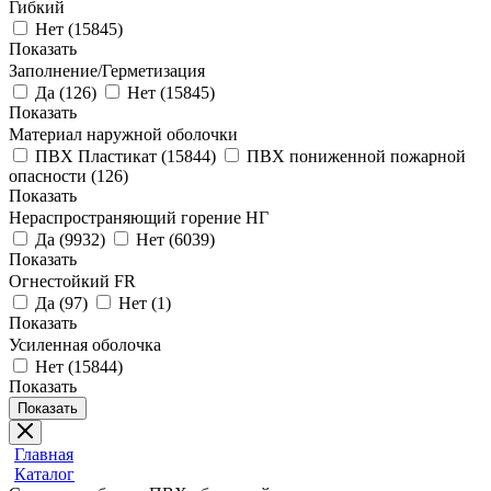
Гибкий
Нет
(
15845
)
Показать
Заполнение/Герметизация
Да
(
126
)
Нет
(
15845
)
Показать
Материал наружной оболочки
ПВХ Пластикат
(
15844
)
ПВХ пониженной пожарной
опасности
(
126
)
Показать
Нераспространяющий горение НГ
Да
(
9932
)
Нет
(
6039
)
Показать
Огнестойкий FR
Да
(
97
)
Нет
(
1
)
Показать
Усиленная оболочка
Нет
(
15844
)
Показать
Показать
Главная
Каталог