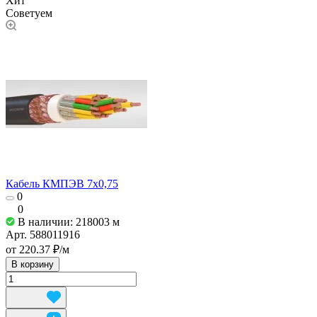
Хит
Советуем
Кабель КМПЭВ 7х0,75
0
0
В наличии: 218003
м
Арт.
588011916
от 220.37 ₽/
м
В корзину