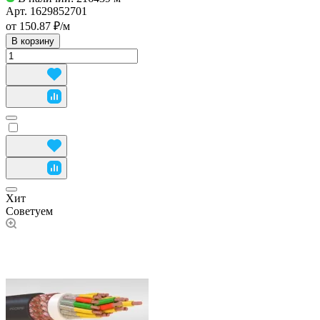
Арт.
1629852701
от 150.87 ₽/
м
В корзину
Хит
Советуем
Используем cookies для работы и удобства сайта.
Подробнее
Принять все
Принять необходимые