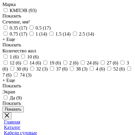
Марка
КМПЭВ
(
93
)
Показать
Сечение, мм²
0.35
(
17
)
0.5
(
17
)
0.75
(
17
)
1
(
14
)
1.5
(
14
)
2.5
(
14
)
+ Еще
Показать
Количество жил
1
(
6
)
10
(
6
)
12
(
6
)
14
(
6
)
19
(
6
)
2
(
6
)
24
(
6
)
27
(
6
)
3
(
6
)
30
(
6
)
32
(
3
)
37
(
6
)
38
(
3
)
4
(
6
)
52
(
6
)
7
(
6
)
74
(
3
)
+ Еще
Показать
Экран
Да
(
9
)
Показать
Показать
Главная
Каталог
Кабели судовые