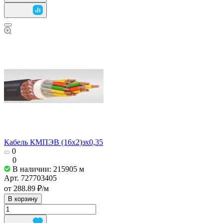
Кабель КМПЭВ (16х2)эх0,35
0
0
В наличии: 215905
м
Арт.
727703405
от 288.89 ₽/
м
В корзину