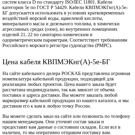
систем класса D по стандарту ISO/IEC 11801. Кабели
категории 5e по ГОСТ Р 54429. Кабели КВПМЭКГнг(А)-5е-
БГ допускается использовать в условиях кратковременных
воздействий морской воды, щавелевой кислоты,
минерального масла и дизельного топлива, в химически
агрессивных средах (озон), во внутренних помещениях
изделий 21, 22 по санитарно-химическим и
одориметрическим параметрам. Соответствует требованиям
Российского морского регистра судоходства (РМРС).
Цена кабеля КВПМЭКнг(А)-5е-БГ
На сайте кабельного дилера РОСКАБ представлена огромная
номенклатура кабельной продукции, подходящей для
реализации любых проектов. Цена вашего заказа будет
рассчитана индивидуально, так как зависит от объема
поставки и адреса доставки. Вы можете заказать любой
маркоразмер кабельной продукции из нашего каталога, и мы
доставим его к вам в любую точку России.
Вы можете сделать заказ на сайте или позвонить по телефону
нашим менеджерам. Они уточнят состав заказа и
предоставят вам данные о состоянии складов. Если все в
наличии, то мы оперативно отправим поставку вам.