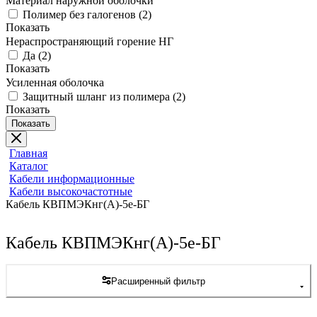
Материал наружной оболочки
Полимер без галогенов
(
2
)
Показать
Нераспространяющий горение НГ
Да
(
2
)
Показать
Усиленная оболочка
Защитный шланг из полимера
(
2
)
Показать
Показать
Главная
Каталог
Кабели информационные
Кабели высокочастотные
Кабель КВПМЭКнг(А)-5е-БГ
Кабель КВПМЭКнг(А)-5е-БГ
Расширенный фильтр