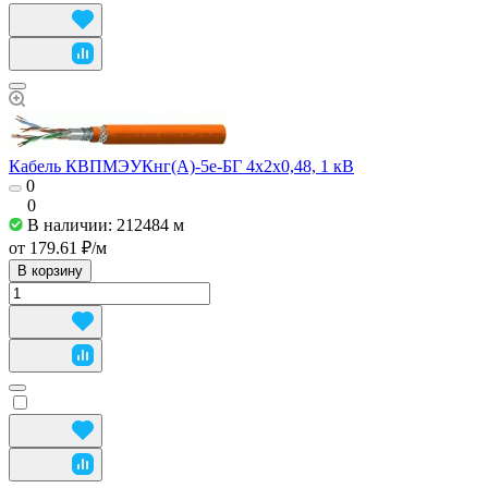
Кабель КВПМЭУКнг(А)-5е-БГ 4x2x0,48, 1 кВ
0
0
В наличии: 212484
м
от 179.61 ₽/
м
В корзину