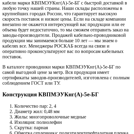
кабели марки КВПМЭУКнг(А)-5е-БГ с быстрой доставкой в
любую точку нашей страны. Наши склады расположены в
крупнейших городах России, что гарантирует высокую
скорость поставок и низкие цены. Если на складе компании
внезапно не окажется интересующей вас продукции или ее
объема будет недостаточно, то мы сможем отправить заказ на
заводы-производители. Продажей кабельно-проводниковой
продукции мы занимаемся больше 10 лет — мы знаем о
кабелях все. Менеджеры РОСКАБ всегда на связи и
оперативно проконсультируют вас по вопросам кабельных
поставок.
В каталоге проводники марки КВПМЭУКнг(А)-5е-БГ по
самой выгодной цене за метр. Вся продукция имеет
сертификаты заводов-производителей, изготовлена с полным
соблюдением ГОСТ или ТУ.
Конструкция КВПМЭУКнг(А)-5е-БГ
Количество пар: 2, 4
Диаметр жил: 0,48 мм
Жилы: многопроволочные медные
Изоляция: полиолефин
Скрутка: парная
Обмотка сердечника: полиэтилентерефталатная пленка