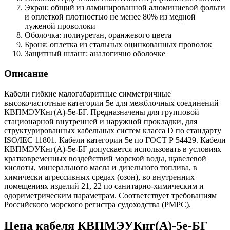
Экран: общий из ламинированной алюминиевой фольги
и оплеткой плотностью не менее 80% из медной
луженой проволоки
Оболочка: полиуретан, оранжевого цвета
Броня: оплетка из стальных оцинкованных проволок
Защитный шланг: аналогично оболочке
Описание
Кабели гибкие малогабаритные симметричные
высокочастотные категории 5е для межблочных соединений
КВПМЭУКнг(А)-5е-БГ. Предназначены для групповой
стационарной внутренней и наружной прокладки, для
структурированных кабельных систем класса D по стандарту
ISO/IEC 11801. Кабели категории 5e по ГОСТ Р 54429. Кабели
КВПМЭУКнг(А)-5е-БГ допускается использовать в условиях
кратковременных воздействий морской воды, щавелевой
кислоты, минерального масла и дизельного топлива, в
химически агрессивных средах (озон), во внутренних
помещениях изделий 21, 22 по санитарно-химическим и
одориметрическим параметрам. Соответствует требованиям
Российского морского регистра судоходства (РМРС).
Цена кабеля КВПМЭУКнг(А)-5е-БГ