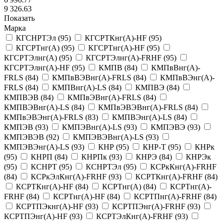
9 326.63
Показать
Марка
КГСНРТЭл
(
95
)
КГСРТКнг(А)-HF
(
95
)
КГСРТнг(А)
(
95
)
КГСРТнг(А)-HF
(
95
)
КГСРТЭлнг(А)
(
95
)
КГСРТЭлнг(А)-FRHF
(
95
)
КГСРТЭлнг(А)-HF
(
95
)
КМПВ
(
84
)
КМПвВнг(А)-
FRLS
(
84
)
КМПвВЭВнг(А)-FRLS
(
84
)
КМПвВЭнг(А)-
FRLS
(
84
)
КМПВнг(А)-LS
(
84
)
КМПВЭ
(
84
)
КМПВЭВ
(
84
)
КМПвЭВнг(А)-FRLS
(
84
)
КМПВЭВнг(А)-LS
(
84
)
КМПвЭВЭВнг(А)-FRLS
(
84
)
КМПвЭВЭнг(А)-FRLS
(
83
)
КМПВЭнг(А)-LS
(
84
)
КМПЭВ
(
93
)
КМПЭВнг(А)-LS
(
93
)
КМПЭВЭ
(
93
)
КМПЭВЭВ
(
92
)
КМПЭВЭВнг(А)-LS
(
93
)
КМПЭВЭнг(А)-LS
(
93
)
КНР
(
95
)
КНР-Т
(
95
)
КНРк
(
95
)
КНРП
(
84
)
КНРПк
(
93
)
КНРЭ
(
84
)
КНРЭк
(
95
)
КСНРТ
(
95
)
КСНРТЭл
(
95
)
КСРкКнг(А)-FRHF
(
84
)
КСРкЭлКнг(А)-FRHF
(
93
)
КСРТКнг(А)-FRHF
(
84
)
КСРТКнг(А)-HF
(
84
)
КСРТнг(А)
(
84
)
КСРТнг(А)-
FRHF
(
84
)
КСРТнг(А)-HF
(
84
)
КСРТПнг(А)-FRHF
(
84
)
КСРТПЭкнг(А)-HF
(
93
)
КСРТПЭнг(А)-FRHF
(
93
)
КСРТПЭнг(А)-HF
(
93
)
КСРТЭлКнг(А)-FRHF
(
93
)