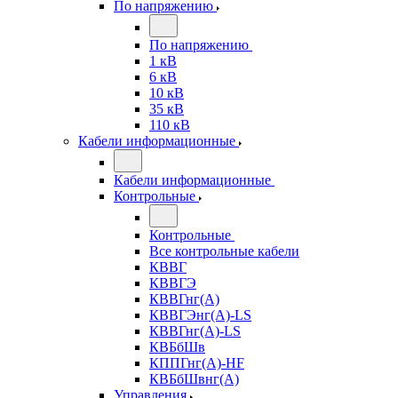
По напряжению
По напряжению
1 кВ
6 кВ
10 кВ
35 кВ
110 кВ
Кабели информационные
Кабели информационные
Контрольные
Контрольные
Все контрольные кабели
КВВГ
КВВГЭ
КВВГнг(А)
КВВГЭнг(А)-LS
КВВГнг(А)-LS
КВБбШв
КППГнг(А)-HF
КВБбШвнг(А)
Управления