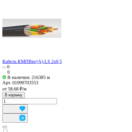
Кабель КМПВнг(А)-LS 2х0,5
0
0
В наличии: 216385
м
Арт.
01999703553
от 58.68 ₽/
м
В корзину