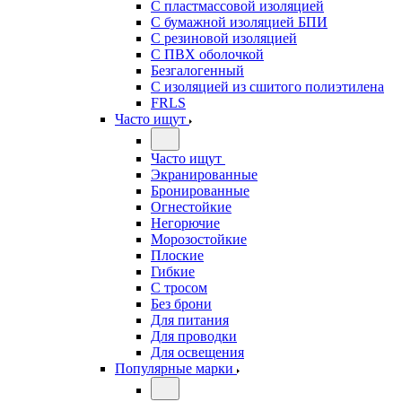
С пластмассовой изоляцией
С бумажной изоляцией БПИ
С резиновой изоляцией
С ПВХ оболочкой
Безгалогенный
С изоляцией из сшитого полиэтилена
FRLS
Часто ищут
Часто ищут
Экранированные
Бронированные
Огнестойкие
Негорючие
Морозостойкие
Плоские
Гибкие
С тросом
Без брони
Для питания
Для проводки
Для освещения
Популярные марки