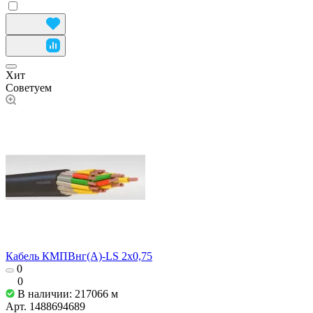
Хит
Советуем
Кабель КМПВнг(А)-LS 2х0,75
0
0
В наличии: 217066
м
Арт.
1488694689