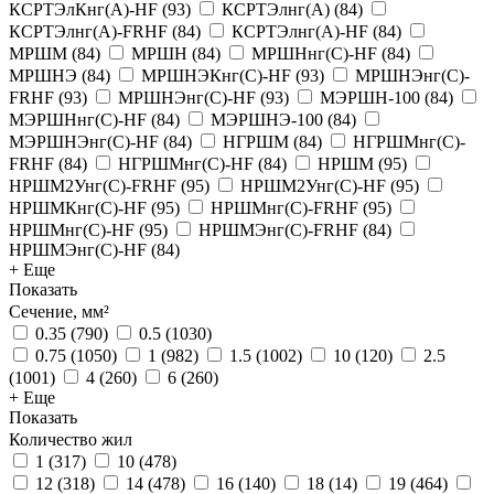
КСРТЭлКнг(А)-HF
(
93
)
КСРТЭлнг(А)
(
84
)
КСРТЭлнг(А)-FRHF
(
84
)
КСРТЭлнг(А)-HF
(
84
)
МРШМ
(
84
)
МРШН
(
84
)
МРШНнг(С)-HF
(
84
)
МРШНЭ
(
84
)
МРШНЭКнг(С)-HF
(
93
)
МРШНЭнг(С)-
FRHF
(
93
)
МРШНЭнг(С)-HF
(
93
)
МЭРШН-100
(
84
)
МЭРШНнг(С)-HF
(
84
)
МЭРШНЭ-100
(
84
)
МЭРШНЭнг(С)-HF
(
84
)
НГРШМ
(
84
)
НГРШМнг(С)-
FRHF
(
84
)
НГРШМнг(С)-HF
(
84
)
НРШМ
(
95
)
НРШМ2Унг(С)-FRHF
(
95
)
НРШМ2Унг(С)-HF
(
95
)
НРШМКнг(С)-HF
(
95
)
НРШМнг(С)-FRHF
(
95
)
НРШМнг(С)-HF
(
95
)
НРШМЭнг(С)-FRHF
(
84
)
НРШМЭнг(С)-HF
(
84
)
+ Еще
Показать
Сечение, мм²
0.35
(
790
)
0.5
(
1030
)
0.75
(
1050
)
1
(
982
)
1.5
(
1002
)
10
(
120
)
2.5
(
1001
)
4
(
260
)
6
(
260
)
+ Еще
Показать
Количество жил
1
(
317
)
10
(
478
)
12
(
318
)
14
(
478
)
16
(
140
)
18
(
14
)
19
(
464
)