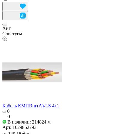
Хит
Советуем
Кабель КМПВнг(А)-LS 4х1
0
0
В наличии: 214824
м
Арт.
1629852793
от 149.18 ₽/
м