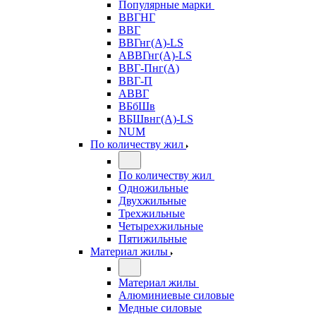
Популярные марки
ВВГНГ
ВВГ
ВВГнг(А)-LS
АВВГнг(А)-LS
ВВГ-Пнг(А)
ВВГ-П
АВВГ
ВБбШв
ВБШвнг(А)-LS
NUM
По количеству жил
По количеству жил
Одножильные
Двухжильные
Трехжильные
Четырехжильные
Пятижильные
Материал жилы
Материал жилы
Алюминиевые силовые
Медные силовые