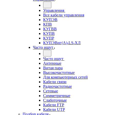
Управления
Все кабели управления
КУПЭВ
КПВ
КУГВВ
КУПВ
КУПР
КУПЭВнг(А)-LS-ХЛ
Часто ищут
Часто ищут
Антенные
Витая пара
Высокочастотные
Для компьютерных сетей
Кабели связи
Радиочастотные
Сетевые
Симметричные
Слаботочные
Кабели FTP
Кабели UTP
Подбор кабеля