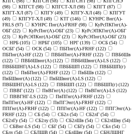
КПГС
(
98
)
КПГСН
(
98
)
КПГСНТ
(
98
)
КПГСНЭ
(
98
)
КПГСТ
(
98
)
КПГСТ-ХЛ
(
98
)
КПГТ
(
87
)
КПГТ-ХЛ
(
87
)
КПГУ
(
49
)
КПГУ-ХЛ
(
48
)
КПГУТ
(
49
)
КПГУТ-ХЛ
(
49
)
КТГ
(
146
)
КУНРС Внг(А)-
FRLS
(
97
)
КУНРС Пнг(А)-FRHF
(
98
)
КуРсПКГнг(А)-
ОБГ
(
22
)
КуРсПнг(А)-ОБГ
(
23
)
КуРсЭПКГнг(А)-ОБГ
(
23
)
КуРсЭПКнг(А)-ОБГ
(
23
)
КуРсЭПнг(А)-ОБГ
(
23
)
НРБ
(
105
)
НРБГ
(
105
)
НРГ
(
139
)
ОСБ
(
54
)
ОСБГ
(
54
)
ОСК
(
54
)
ПБПнг(А)-FRHF
(
122
)
ПБПнг(А)-HF
(
122
)
ПВБбПнг(А)-FRHF
(
122
)
ПВБбШв
(
122
)
ПВБбШвнг(А)
(
122
)
ПВБбШвнг(А)-LS
(
122
)
ПВББШНГ(А)-LS
(
122
)
ПВББШП
(
122
)
ПВББШП(г)
(
122
)
ПвБПнг(А)-FRHF
(
122
)
ПвБШв
(
122
)
ПвБШвнг(А)
(
122
)
ПвБШвнг(А)-LS
(
122
)
ПВБШНГ(А)-LS
(
122
)
ПВБШП
(
122
)
ПВБШП(г)
(
122
)
ПВВГ
(
122
)
ПвВГнг(А)
(
122
)
ПвВГнг(А)-LS
(
122
)
ПВВГНГ-LS
(
122
)
ПвПГнг(А)-FRHF
(
122
)
ПвПГнг(А)-HF
(
122
)
ПвПГЭнг(А)-FRHF
(
122
)
ППГнг(А)-FRHF
(
122
)
ППГнг(А)-HF
(
122
)
ППГЭнг(А)-
FRHF
(
122
)
СБ
(
54
)
СБ2л
(
54
)
СБ2лГ
(
54
)
СБ2лГу
(
54
)
СБ2лу
(
53
)
СБ2лШв
(
54
)
СБ2лШву
(
54
)
СБВнг-LS
(
54
)
СБГ
(
54
)
СБГу
(
54
)
СБл
(
54
)
СБлу
(
54
)
СБЛШВ
(
54
)
СБлШву
(
54
)
СБНЛШНГ