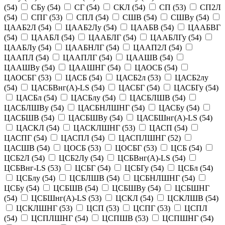
(
54
)
СБу
(
54
)
СГ
(
54
)
СКЛ
(
54
)
СП
(
53
)
СП2Л
(
54
)
СПГ
(
53
)
СПЛ
(
54
)
СШВ
(
54
)
СШВу
(
54
)
ЦААБ2Л
(
54
)
ЦААБ2Лу
(
54
)
ЦААБВ
(
54
)
ЦААБВГ
(
54
)
ЦААБЛ
(
54
)
ЦААБЛГ
(
54
)
ЦААБЛГу
(
54
)
ЦААБЛу
(
54
)
ЦААБНЛГ
(
54
)
ЦААП2Л
(
54
)
ЦААПЛ
(
54
)
ЦААПЛГ
(
54
)
ЦААШВ
(
54
)
ЦААШВу
(
54
)
ЦААШНГ
(
54
)
ЦАОСБ
(
54
)
ЦАОСБГ
(
53
)
ЦАСБ
(
54
)
ЦАСБ2л
(
53
)
ЦАСБ2лу
(
54
)
ЦАСБВнг(А)-LS
(
54
)
ЦАСБГ
(
54
)
ЦАСБГу
(
54
)
ЦАСБл
(
54
)
ЦАСБлу
(
54
)
ЦАСБЛШВ
(
54
)
ЦАСБЛШВу
(
54
)
ЦАСБНЛШНГ
(
54
)
ЦАСБу
(
54
)
ЦАСБШВ
(
54
)
ЦАСБШВу
(
54
)
ЦАСБШнг(А)-LS
(
54
)
ЦАСКЛ
(
54
)
ЦАСКЛШНГ
(
53
)
ЦАСП
(
54
)
ЦАСПГ
(
54
)
ЦАСПЛ
(
54
)
ЦАСПЛШНГ
(
52
)
ЦАСШВ
(
54
)
ЦОСБ
(
53
)
ЦОСБГ
(
53
)
ЦСБ
(
54
)
ЦСБ2Л
(
54
)
ЦСБ2Лу
(
54
)
ЦСБВнг(А)-LS
(
54
)
ЦСБВнг-LS
(
53
)
ЦСБГ
(
54
)
ЦСБГу
(
54
)
ЦСБл
(
54
)
ЦСБлу
(
54
)
ЦСБЛШВ
(
54
)
ЦСБНЛШНГ
(
54
)
ЦСБу
(
54
)
ЦСБШВ
(
54
)
ЦСБШВу
(
54
)
ЦСБШНГ
(
54
)
ЦСБШнг(А)-LS
(
53
)
ЦСКЛ
(
54
)
ЦСКЛШВ
(
54
)
ЦСКЛШНГ
(
53
)
ЦСП
(
53
)
ЦСПГ
(
53
)
ЦСПЛ
(
54
)
ЦСПЛШНГ
(
54
)
ЦСПШВ
(
53
)
ЦСПШНГ
(
54
)