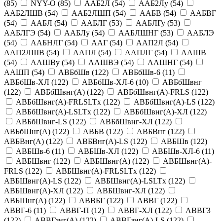
(
85
)
NYY-O
(
85
)
ААБ2Л
(
54
)
ААБ2Лу
(
54
)
ААБ2ЛШВ
(
54
)
ААБ2ЛШП
(
54
)
ААБВ
(
54
)
ААБВГ
(
54
)
ААБЛ
(
54
)
ААБЛГ
(
53
)
ААБЛГу
(
53
)
ААБЛГЭ
(
54
)
ААБЛу
(
54
)
ААБЛШНГ
(
53
)
ААБЛЭ
(
54
)
ААБНЛГ
(
54
)
ААГ
(
54
)
ААП2Л
(
54
)
ААП2ЛШВ
(
54
)
ААПЛ
(
54
)
ААПЛГ
(
54
)
ААШВ
(
54
)
ААШВу
(
54
)
ААШВЭ
(
54
)
ААШНГ
(
54
)
ААШП
(
54
)
АВБбШв
(
122
)
АВБбШв-6
(
11
)
АВБбШв-ХЛ
(
122
)
АВБбШв-ХЛ-6
(
10
)
АВБбШвнг
(
122
)
АВБбШвнг(А)
(
122
)
АВБбШвнг(А)-FRLS
(
122
)
АВБбШвнг(А)-FRLSLTx
(
122
)
АВБбШвнг(А)-LS
(
122
)
АВБбШвнг(А)-LSLTx
(
122
)
АВБбШвнг(А)-ХЛ
(
122
)
АВБбШвнг-LS
(
122
)
АВБбШвнг-ХЛ
(
122
)
АВБбШнг(А)
(
122
)
АВБВ
(
122
)
АВБВнг
(
122
)
АВБВнг(А)
(
122
)
АВБВнг(А)-LS
(
122
)
АВБШв
(
122
)
АВБШв-6
(
11
)
АВБШв-ХЛ
(
122
)
АВБШв-ХЛ-6
(
11
)
АВБШвнг
(
122
)
АВБШвнг(А)
(
122
)
АВБШвнг(А)-
FRLS
(
122
)
АВБШвнг(А)-FRLSLTx
(
122
)
АВБШвнг(А)-LS
(
122
)
АВБШвнг(А)-LSLTx
(
122
)
АВБШвнг(А)-ХЛ
(
122
)
АВБШвнг-ХЛ
(
122
)
АВБШнг(А)
(
122
)
АВВБГ
(
122
)
АВВГ
(
122
)
АВВГ-6
(
11
)
АВВГ-П
(
12
)
АВВГ-ХЛ
(
122
)
АВВГЗ
(
122
)
АВВГзнг(А)
(
122
)
АВВГзнг(А)-LS
(
122
)