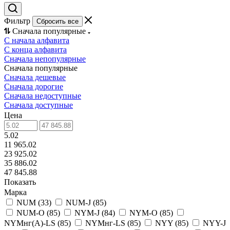
Фильтр
Сбросить все
Сначала популярные
С начала алфавита
С конца алфавита
Сначала непопулярные
Сначала популярные
Сначала дешевые
Сначала дорогие
Сначала недоступные
Сначала доступные
Цена
5.02
11 965.02
23 925.02
35 886.02
47 845.88
Показать
Марка
NUM
(
33
)
NUM-J
(
85
)
NUM-O
(
85
)
NYM-J
(
84
)
NYM-O
(
85
)
NYMнг(А)-LS
(
85
)
NYMнг-LS
(
85
)
NYY
(
85
)
NYY-J