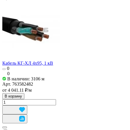
Кабель КГ-ХЛ 4х95, 1 кВ
0
0
В наличии: 3106
м
Арт.
763582482
от 4 041.11 ₽/
м
В корзину
Используем cookies для работы и удобства сайта.
Подробнее
Принять все
Принять необходимые