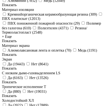
Алюминий
(
7852
)
Медь
(
12049
)
Показать
Материал изоляции
Кремнийорганическая керамообразующая резина
(
309
)
ПВХ платискат
(
12013
)
ПВХ пониженной пожарной опасности
(
29
)
Полимер
без галогена
(
610
)
Полиэтилен
(
4371
)
Резина/
Термоэластопласт
(
2548
)
+ Еще
Показать
Материал экрана
Алюмолавсановая лента и оплетка
(
70
)
Медь
(
1191
)
Показать
Экран
Да
(
19443
)
Нет
(
8641
)
Показать
С низким дымо-газовыделением LS
Да
(
6163
)
Нет
(
13526
)
Показать
Тропическое исполнение Т
Да
(
880
)
Нет
(
19031
)
Показать
Холодостойкий ХЛ
Да
(
2022
)
Нет
(
17889
)