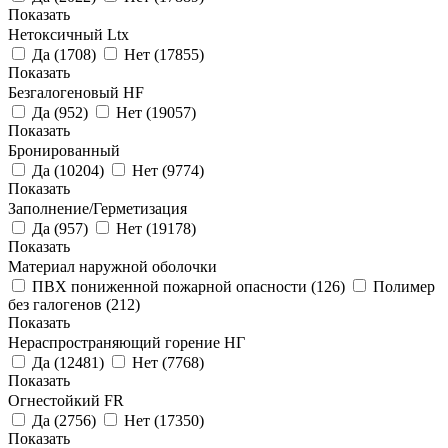
Показать
Нетоксичный Ltx
Да
(
1708
)
Нет
(
17855
)
Показать
Безгалогеновый HF
Да
(
952
)
Нет
(
19057
)
Показать
Бронированный
Да
(
10204
)
Нет
(
9774
)
Показать
Заполнение/Герметизация
Да
(
957
)
Нет
(
19178
)
Показать
Материал наружной оболочки
ПВХ пониженной пожарной опасности
(
126
)
Полимер
без галогенов
(
212
)
Показать
Нераспространяющий горение НГ
Да
(
12481
)
Нет
(
7768
)
Показать
Огнестойкий FR
Да
(
2756
)
Нет
(
17350
)
Показать