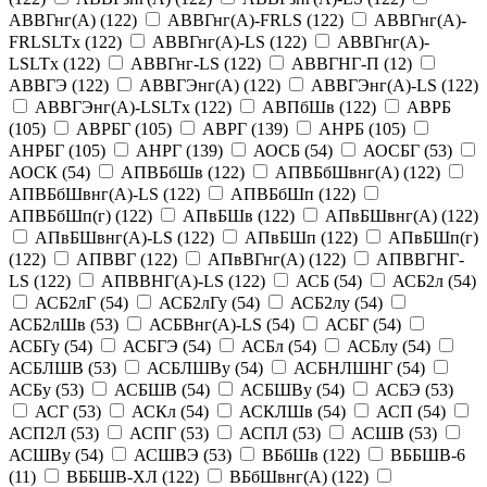
АВВГнг(А)
(
122
)
АВВГнг(А)-FRLS
(
122
)
АВВГнг(А)-
FRLSLTx
(
122
)
АВВГнг(А)-LS
(
122
)
АВВГнг(А)-
LSLTx
(
122
)
АВВГнг-LS
(
122
)
АВВГНГ-П
(
12
)
АВВГЭ
(
122
)
АВВГЭнг(А)
(
122
)
АВВГЭнг(А)-LS
(
122
)
АВВГЭнг(А)-LSLTx
(
122
)
АВПбШв
(
122
)
АВРБ
(
105
)
АВРБГ
(
105
)
АВРГ
(
139
)
АНРБ
(
105
)
АНРБГ
(
105
)
АНРГ
(
139
)
АОСБ
(
54
)
АОСБГ
(
53
)
АОСК
(
54
)
АПВБбШв
(
122
)
АПВБбШвнг(А)
(
122
)
АПВБбШвнг(А)-LS
(
122
)
АПВБбШп
(
122
)
АПВБбШп(г)
(
122
)
АПвБШв
(
122
)
АПвБШвнг(А)
(
122
)
АПвБШвнг(А)-LS
(
122
)
АПвБШп
(
122
)
АПвБШп(г)
(
122
)
АПВВГ
(
122
)
АПвВГнг(А)
(
122
)
АПВВГНГ-
LS
(
122
)
АПВВНГ(А)-LS
(
122
)
АСБ
(
54
)
АСБ2л
(
54
)
АСБ2лГ
(
54
)
АСБ2лГу
(
54
)
АСБ2лу
(
54
)
АСБ2лШв
(
53
)
АСБВнг(А)-LS
(
54
)
АСБГ
(
54
)
АСБГу
(
54
)
АСБГЭ
(
54
)
АСБл
(
54
)
АСБлу
(
54
)
АСБЛШВ
(
53
)
АСБЛШВу
(
54
)
АСБНЛШНГ
(
54
)
АСБу
(
53
)
АСБШВ
(
54
)
АСБШВу
(
54
)
АСБЭ
(
53
)
АСГ
(
53
)
АСКл
(
54
)
АСКЛШв
(
54
)
АСП
(
54
)
АСП2Л
(
53
)
АСПГ
(
53
)
АСПЛ
(
53
)
АСШВ
(
53
)
АСШВу
(
54
)
АСШВЭ
(
53
)
ВБбШв
(
122
)
ВББШВ-6
(
11
)
ВББШВ-ХЛ
(
122
)
ВБбШвнг(А)
(
122
)