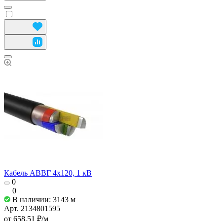
Кабель АВВГ 4х120, 1 кВ
0
0
В наличии: 3143
м
Арт.
2134801595
от 658.51 ₽/
м