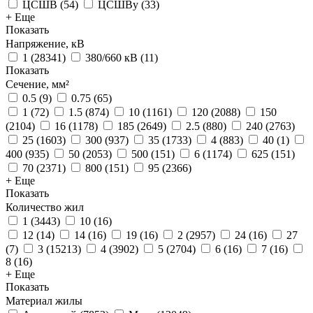
ЦСШВ
(
54
)
ЦСШВу
(
33
)
+ Еще
Показать
Напряжение, кВ
1
(
28341
)
380/660 кВ
(
11
)
Показать
Сечение, мм²
0.5
(
9
)
0.75
(
65
)
1
(
72
)
1.5
(
874
)
10
(
1161
)
120
(
2088
)
150
(
2104
)
16
(
1178
)
185
(
2649
)
2.5
(
880
)
240
(
2763
)
25
(
1603
)
300
(
937
)
35
(
1733
)
4
(
883
)
40
(
1
)
400
(
935
)
50
(
2053
)
500
(
151
)
6
(
1174
)
625
(
151
)
70
(
2371
)
800
(
151
)
95
(
2366
)
+ Еще
Показать
Количество жил
1
(
3443
)
10
(
16
)
12
(
14
)
14
(
16
)
19
(
16
)
2
(
2957
)
24
(
16
)
27
(
7
)
3
(
15213
)
4
(
3902
)
5
(
2704
)
6
(
16
)
7
(
16
)
8
(
16
)
+ Еще
Показать
Материал жилы