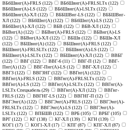
ВБбШвнг(А)-FRLS
(
122
)
ВБбШвнг(А)-FRLSLTx
(
122
)
ВБбШвнг(А)-LS
(
122
)
ВБбШвнг(А)-LSLTx
(
122
)
ВБбШвнг(А)-ХЛ
(
122
)
ВББШВнг-LS
(
122
)
ВББШВнг-
ХЛ
(
122
)
ВБбШнг(А)
(
122
)
ВБбШнг(А)-LS
(
122
)
ВБбШнг(А)-ХЛ
(
122
)
ВБВ
(
122
)
ВБВ-ХЛ
(
122
)
ВБВнг(А)
(
122
)
ВБВнг(А)-FRLS
(
122
)
ВБВнг(А)-LS
(
122
)
ВБВнг(А)-ХЛ
(
122
)
ВБШв
(
122
)
ВБШв-ХЛ
(
122
)
ВБШвнг(А)
(
122
)
ВБШвнг(А)-FRLS
(
122
)
ВБШвнг(А)-FRLSLTx
(
122
)
ВБШвнг(А)-LS
(
122
)
ВБШвнг(А)-LSLTx
(
122
)
ВБШвнг(А)-ХЛ
(
122
)
ВВБГ
(
122
)
ВВГ
(
122
)
ВВГ-6
(
11
)
ВВГ-П
(
12
)
ВВГ-
Пнг(А)
(
12
)
ВВГ-Пнг(А)-LS
(
12
)
ВВГ-ХЛ
(
122
)
ВВГЗ
(
122
)
ВВГЗНГ
(
122
)
ВВГнг(А)
(
122
)
ВВГнг(А)-FRLS
(
122
)
ВВГнг(А)-FRLSLTx
(
122
)
ВВГнг(А)-LS
(
122
)
ВВГнг(А)-LSLTx
(
122
)
ВВГнг(А)-
LSLTx Спецкабель
(
29
)
ВВГнг(А)-ХЛ
(
122
)
ВВГнг-
FRLS
(
122
)
ВВГНГ-LS
(
122
)
ВВГНГ-П
(
12
)
ВВГЭнг(А)
(
122
)
ВВГЭнг(А)-FRLS
(
122
)
ВВГЭнг(А)-
FRLSLTx
(
122
)
ВВГЭнг(А)-LS
(
122
)
ВВГЭнг(А)-
LSLTx
(
122
)
ВПБШВ
(
122
)
ВРБ
(
105
)
ВРБГ
(
105
)
ВРГ
(
122
)
КГ
(
138
)
КГ-ХЛ
(
139
)
КГН
(
139
)
КОГ1
(
17
)
КОГ1-ХЛ
(
17
)
КПГ
(
87
)
КПГ-ХЛ
(
87
)